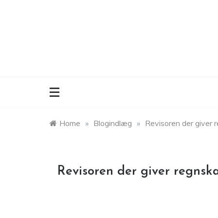
Skip
to
content
Home
»
Blogindlæg
»
Revisoren der giver 
Revisoren der giver regnska