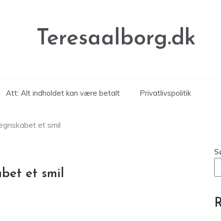
Teresaalborg.dk
Att: Alt indholdet kan være betalt
Privatlivspolitik
regnskabet et smil
S
bet et smil
R