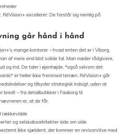
somheder
 RéVision+ excellerer. De forstår sig nemlig på
vning går hånd i hånd
ion+’s mange kontorer – hvad enten det er i Viborg,
n af mere end blot solide tal. Man møder rådgivere,
ud og ind. De taler i øjenhøjde, *også selvom det
boards* er heller ikke fremmed terræn. RéVision+ går
edsledelser og tilbyder strategisk indsigt, uden at
edt – fra detailbutikker i Faaborg til
nævneren er, at de får:
al rækkevidde
rter og selskabsarkitekter side om side
r bestemt ikke sjældent, der kommer en revisorvitse med