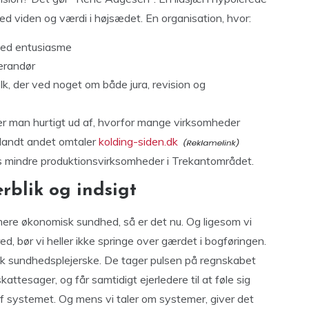
ed viden og værdi i højsædet. En organisation, hvor:
med entusiasme
verandør
lk, der ved noget om både jura, revision og
nder man hurtigt ud af, hvorfor mange virksomheder
 Blandt andet omtaler
kolding-siden.dk
hos mindre produktionsvirksomheder i Trekantområdet.
rblik og indsigt
ere økonomisk sundhed, så er det nu. Og ligesom vi
, bør vi heller ikke springe over gærdet i bogføringen.
sk sundhedsplejerske. De tager pulsen på regnskabet
attesager, og får samtidigt ejerledere til at føle sig
af systemet. Og mens vi taler om systemer, giver det