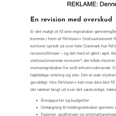
En revision med overskud
Er det muligt at få sine regnskaber gennemgåe
kommer i form af RéVision+ Statsautoriseret 
kontorer spredt ud over hele Danmark har RéVis
revisionsfirmaer – og det med et glimt i øjet. 
statsautoriserede revisorer*, der både mestre
momsregnskaber for små erhvervsdrivende. De 
højtidelige omkring sig selv. Det er især styrk
gevaldigt. Hos RéVision+ kan man ikke blot få s
der rækker langt ud over det sædvanlige, takke
Årsrapporter og budgetter
Omlægning til holdingselskaber gennem a
Fusioner, spaltninger og omstruktureringe