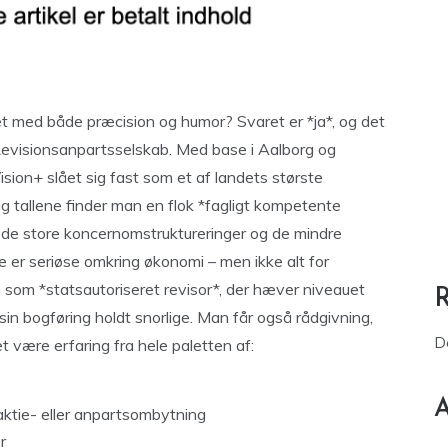
t med både præcision og humor? Svaret er *ja*, og det
Revisionsanpartsselskab. Med base i Aalborg og
ion+ slået sig fast som et af landets største
Bag tallene finder man en flok *fagligt kompetente
r de store koncernomstruktureringer og de mindre
er seriøse omkring økonomi – men ikke alt for
en som *statsautoriseret revisor*, der hæver niveauet
in bogføring holdt snorlige. Man får også rådgivning,
D
t være erfaring fra hele paletten af:
A
ktie- eller anpartsombytning
r