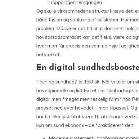
i rapportgennemgangen
Og skulle virksomhedens struktur kræve det, er
både fusion og spaltning af selskaber. Har ma
problem. Måske er det tid til at danne et hold
hovedstadsområdet kan det f.eks. være oplag
hvor man får præcis den samme høje faglighed 
netværket.
En digital sundhedsboost
Tech og sundhed? Jo, faktisk. Når vi taler om
hovedpinepille og lidt Excel. Der skal indsigtsfu
digital, men *meget menneskelig form* hos RéVi
presset ned over hovedet – men tilpasset. Og d
har tid eller lyst til at være IT-afdelinger ved
kun om sund økonomi – de *praktiserer* den:
Moderne systemer til bogføring og rappo