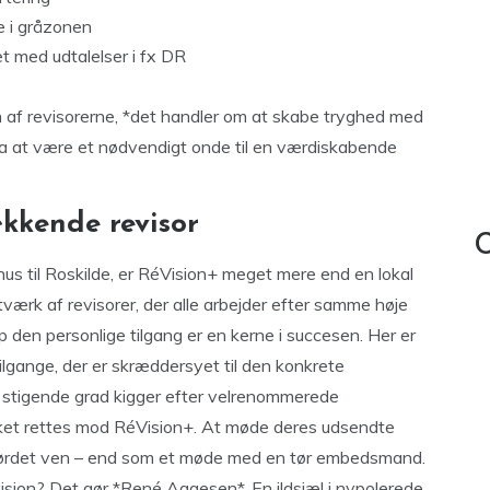
 i gråzonen
et med udtalelser i fx DR
én af revisorerne, *det handler om at skabe tryghed med
r fra at være et nødvendigt onde til en værdiskabende
kkende revisor
C
hus til Roskilde, er RéVision+ meget mere end en lokal
værk af revisorer, der alle arbejder efter samme høje
 den personlige tilgang er en kerne i succesen. Her er
ilgange, der er skræddersyet til den konkrete
 i stigende grad kigger efter velrenommerede
blikket rettes mod RéVision+. At møde deres udsendte
nørdet ven – end som et møde med en tør embedsmand.
ision? Det gør *René Aagesen*. En ildsjæl i nypolerede