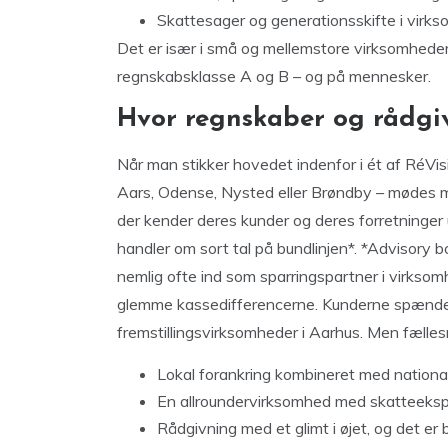
Skattesager og generationsskifte i virk
Det er især i små og mellemstore virksomheder,
regnskabsklasse A og B – og på mennesker.
Hvor regnskaber og rådgi
Når man stikker hovedet indenfor i ét af RéVis
Aars, Odense, Nysted eller Brøndby – mødes ma
der kender deres kunder og deres forretninger 
handler om sort tal på bundlinjen*. *Advisory 
nemlig ofte ind som sparringspartner i virksomh
glemme kassedifferencerne. Kunderne spænder br
fremstillingsvirksomheder i Aarhus. Men fælles
Lokal forankring kombineret med nation
En allroundervirksomhed med skatteekspe
Rådgivning med et glimt i øjet, og det e