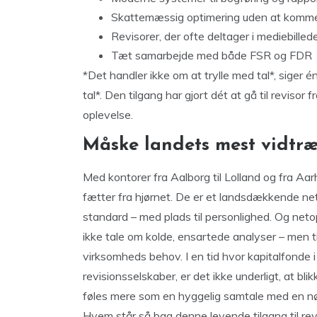
Skattemæssig optimering uden at komme
Revisorer, der ofte deltager i mediebilled
Tæt samarbejde med både FSR og FDR
*Det handler ikke om at trylle med tal*, siger 
tal*. Den tilgang har gjort dét at gå til reviso
oplevelse.
Måske landets mest vidtræ
Med kontorer fra Aalborg til Lolland og fra Aar
fætter fra hjørnet. De er et landsdækkende net
standard – med plads til personlighed. Og netop
ikke tale om kolde, ensartede analyser – men t
virksomheds behov. I en tid hvor kapitalfonde
revisionsselskaber, er det ikke underligt, at 
føles mere som en hyggelig samtale med en 
Hvem står så bag denne levende tilgang til rev