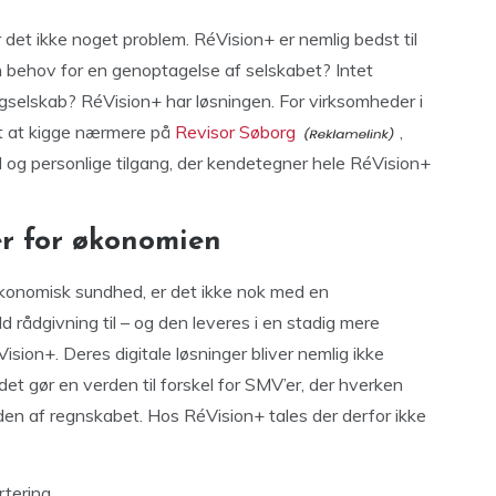
 det ikke noget problem. RéVision+ er nemlig bedst til
n behov for en genoptagelse af selskabet? Intet
ingselskab? RéVision+ har løsningen. For virksomheder i
t at kigge nærmere på
Revisor Søborg
,
og personlige tilgang, der kendetegner hele RéVision+
er for økonomien
 økonomisk sundhed, er det ikke nok med en
ld rådgivning til – og den leveres i en stadig mere
sion+. Deres digitale løsninger bliver nemlig ikke
et gør en verden til forskel for SMV’er, der hverken
 siden af regnskabet. Hos RéVision+ tales der derfor ikke
rtering