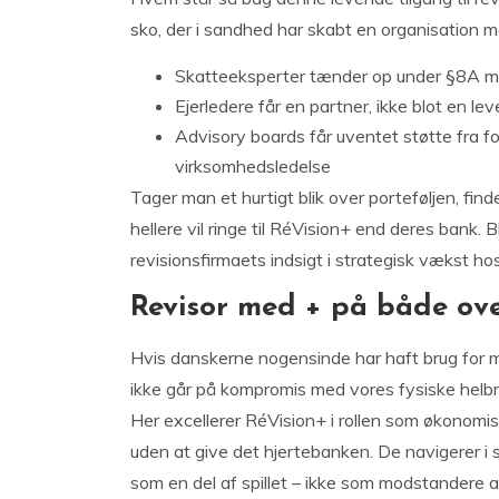
sko, der i sandhed har skabt en organisation m
Skatteeksperter tænder op under §8A 
Ejerledere får en partner, ikke blot en le
Advisory boards får uventet støtte fra fo
virksomhedsledelse
Tager man et hurtigt blik over porteføljen, fi
hellere vil ringe til RéVision+ end deres bank.
revisionsfirmaets indsigt i strategisk vækst 
Revisor med + på både ove
Hvis danskerne nogensinde har haft brug for m
ikke går på kompromis med vores fysiske helbred
Her excellerer RéVision+ i rollen som økonomi
uden at give det hjertebanken. De navigerer i sk
som en del af spillet – ikke som modstandere 